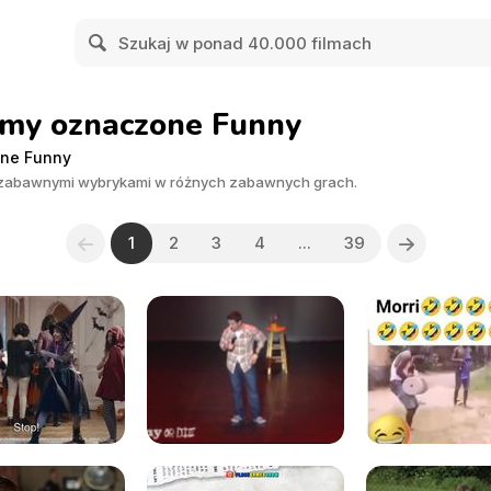
lmy oznaczone Funny
one Funny
i zabawnymi wybrykami w różnych zabawnych grach.
1
2
3
4
...
39