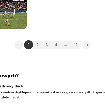
1
2
3
4
...
17
rtowych?
 zdrowy duch
,
świetnie dryblujesz
, czy
wysoko skaczesz
, celem wszystkich
gier 
 złoty medal
.