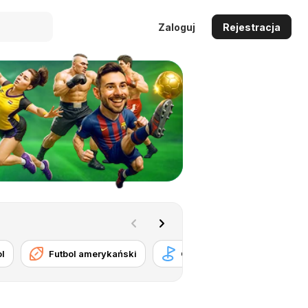
Zaloguj
Rejestracja
ol
Futbol amerykański
Golf
Hokej