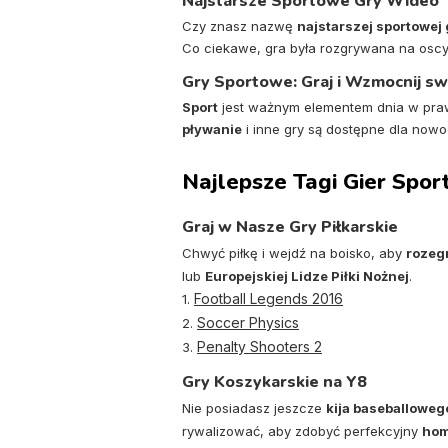
Najstarsze Sportowe Gry Wideo
Czy znasz nazwę
najstarszej sportowej
Co ciekawe, gra była rozgrywana na oscy
Gry Sportowe: Graj i Wzmocnij sw
Sport
jest ważnym elementem dnia w pra
pływanie
i inne gry są dostępne dla now
Najlepsze Tagi Gier Spo
Graj w Nasze Gry Piłkarskie
Chwyć piłkę i wejdź na boisko, aby
rozeg
lub
Europejskiej Lidze Piłki Nożnej
.
Football Legends 2016
1.
Soccer Physics
2.
Penalty Shooters 2
3.
Gry Koszykarskie na Y8
Nie posiadasz jeszcze
kija baseballoweg
rywalizować, aby zdobyć perfekcyjny
ho