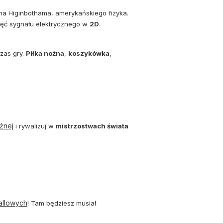
ma Higinbothama, amerykańskiego fizyka.
ięć sygnału elektrycznego w
2D
.
zas gry.
Piłka nożna
,
koszykówka
,
żnej
i rywalizuj w
mistrzostwach świata
allowych
! Tam będziesz musiał