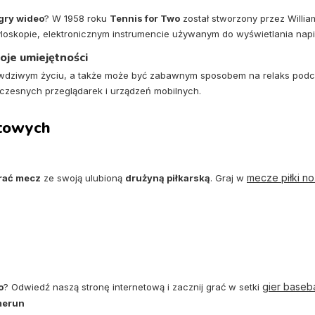
 gry wideo
? W 1958 roku
Tennis for Two
został stworzony przez Willia
loskopie, elektronicznym instrumencie używanym do wyświetlania nap
oje umiejętności
wdziwym życiu, a także może być zabawnym sposobem na relaks podc
oczesnych przeglądarek i urządzeń mobilnych.
rtowych
mecze piłki no
rać mecz
ze swoją ulubioną
drużyną piłkarską
. Graj w
gier baseb
o
? Odwiedź naszą stronę internetową i zacznij grać w setki
merun