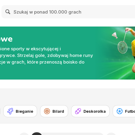
owe
ione sporty w ekscytującej i
grywce. Strzelaj gole, zdobywaj home runy
je w grach, które przenoszą boisko do
Bieganie
Bilard
Deskorolka
Futb