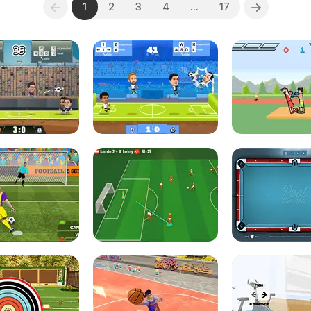
1
2
3
4
...
17