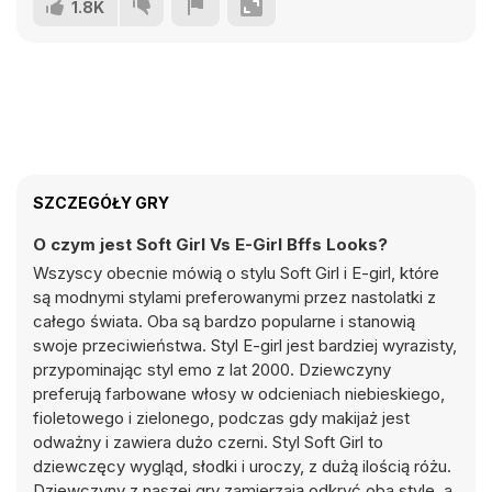
1.8K
SZCZEGÓŁY GRY
O czym jest Soft Girl Vs E-Girl Bffs Looks?
Wszyscy obecnie mówią o stylu Soft Girl i E-girl, które
są modnymi stylami preferowanymi przez nastolatki z
całego świata. Oba są bardzo popularne i stanowią
swoje przeciwieństwa. Styl E-girl jest bardziej wyrazisty,
przypominając styl emo z lat 2000. Dziewczyny
preferują farbowane włosy w odcieniach niebieskiego,
fioletowego i zielonego, podczas gdy makijaż jest
odważny i zawiera dużo czerni. Styl Soft Girl to
dziewczęcy wygląd, słodki i uroczy, z dużą ilością różu.
Dziewczyny z naszej gry zamierzają odkryć oba style, a