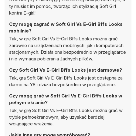
ty musisz im pomóc, tworząc ich stylizację Soft Girl
kontra E-girl!
Czy mogę zagrać w Soft Girl Vs E-Girl Bffs Looks
mobilnie?
Tak, w grę Soft Girl Vs E-Girl Bffs Looks można grać
zarówno na urządzeniach mobilnych, jak i komputerach
stacjonarnych. Działa ona bezpośrednio w przeglądarce
i nie wymaga pobierania żadnych plików.
Czy Soft Girl Vs E-Girl Bffs Looks jest darmowe?
Tak, gra Soft Girl Vs E-Girl Bffs Looks jest dostępna za
darmo na Y8 i działa bezpośrednio w przeglądarce.
Czy mogę grać w Soft Girl Vs E-Girl Bffs Looks w
pełnym ekranie?
Tak, w grę Soft Girl Vs E-Girl Bffs Looks można grać w
trybie pełnoekranowym, aby uzyskać bardziej
wciągające wrażenia.
Jakie inne gry mogę wypróbować?