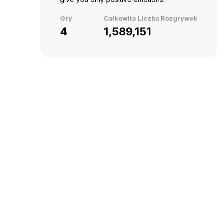
Gry
Całkowita Liczba Rozgrywek
4
1,589,151