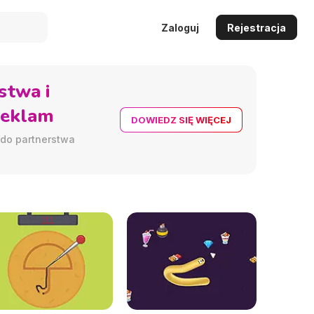
Zaloguj
Rejestracja
stwa i
reklam
DOWIEDZ SIĘ WIĘCEJ
 do partnerstwa