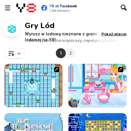
Gry Lód
Wyrusz w lodową nieznane z grami o tematyce
Pokaż więcej
lodowej na Y8!
Przemierzaj mroźne krajobrazy, napotykaj polarne
stworzenia i przeżywaj mroźne przygody.
1
2