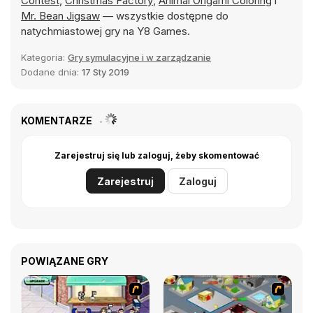
Contest
,
Christmas Factory
,
Animal Origami Coloring
i
Mr. Bean Jigsaw
— wszystkie dostępne do
natychmiastowej gry na Y8 Games.
Kategoria:
Gry symulacyjne i w zarządzanie
Dodane dnia:
17 Sty 2019
KOMENTARZE
Zarejestruj się lub zaloguj, żeby skomentować
Zarejestruj
Zaloguj
POWIĄZANE GRY