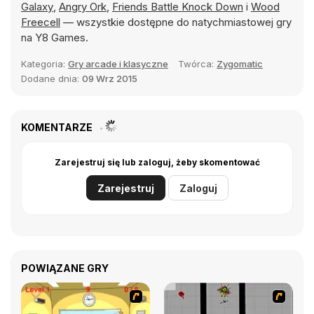
Galaxy
,
Angry Ork
,
Friends Battle Knock Down
i
Wood
Freecell
— wszystkie dostępne do natychmiastowej gry
na Y8 Games.
Kategoria:
Gry arcade i klasyczne
Twórca:
Zygomatic
Dodane dnia:
09 Wrz 2015
KOMENTARZE
Zarejestruj się lub zaloguj, żeby skomentować
Zarejestruj
Zaloguj
POWIĄZANE GRY