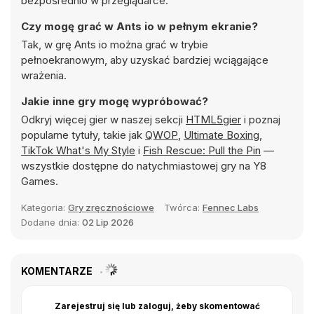
bezpośrednio w przeglądarce.
Czy mogę grać w Ants io w pełnym ekranie?
Tak, w grę Ants io można grać w trybie
pełnoekranowym, aby uzyskać bardziej wciągające
wrażenia.
Jakie inne gry mogę wypróbować?
Odkryj więcej gier w naszej sekcji
HTML5gier
i poznaj
popularne tytuły, takie jak
QWOP
,
Ultimate Boxing
,
TikTok What's My Style
i
Fish Rescue: Pull the Pin
—
wszystkie dostępne do natychmiastowej gry na Y8
Games.
Kategoria:
Gry zręcznościowe
Twórca:
Fennec Labs
Dodane dnia:
02 Lip 2026
KOMENTARZE
Zarejestruj się lub zaloguj, żeby skomentować