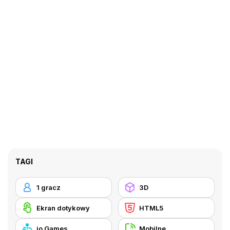
TAGI
1 gracz
3D
Ekran dotykowy
HTML5
io Games
Mobilne