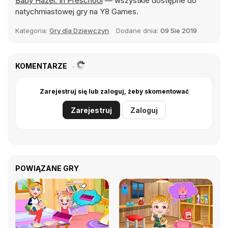
Baby Hazel: In Preschool
— wszystkie dostępne do
natychmiastowej gry na Y8 Games.
Kategoria:
Gry dla Dziewczyn
Dodane dnia:
09 Sie 2019
KOMENTARZE
Zarejestruj się lub zaloguj, żeby skomentować
Zarejestruj
Zaloguj
POWIĄZANE GRY