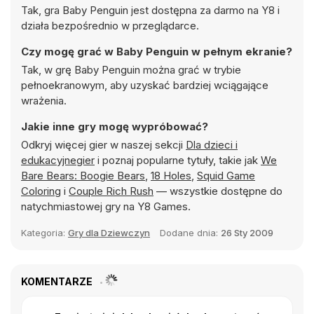
Tak, gra Baby Penguin jest dostępna za darmo na Y8 i
działa bezpośrednio w przeglądarce.
Czy mogę grać w Baby Penguin w pełnym ekranie?
Tak, w grę Baby Penguin można grać w trybie
pełnoekranowym, aby uzyskać bardziej wciągające
wrażenia.
Jakie inne gry mogę wypróbować?
Odkryj więcej gier w naszej sekcji
Dla dzieci i
edukacyjnegier
i poznaj popularne tytuły, takie jak
We
Bare Bears: Boogie Bears
,
18 Holes
,
Squid Game
Coloring
i
Couple Rich Rush
— wszystkie dostępne do
natychmiastowej gry na Y8 Games.
Kategoria:
Gry dla Dziewczyn
Dodane dnia:
26 Sty 2009
KOMENTARZE