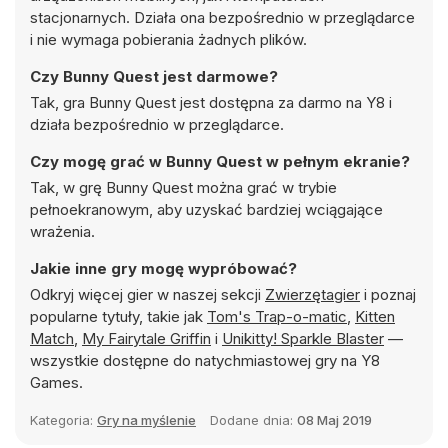
stacjonarnych. Działa ona bezpośrednio w przeglądarce
i nie wymaga pobierania żadnych plików.
Czy Bunny Quest jest darmowe?
Tak, gra Bunny Quest jest dostępna za darmo na Y8 i
działa bezpośrednio w przeglądarce.
Czy mogę grać w Bunny Quest w pełnym ekranie?
Tak, w grę Bunny Quest można grać w trybie
pełnoekranowym, aby uzyskać bardziej wciągające
wrażenia.
Jakie inne gry mogę wypróbować?
Odkryj więcej gier w naszej sekcji
Zwierzętagier
i poznaj
popularne tytuły, takie jak
Tom's Trap-o-matic
,
Kitten
Match
,
My Fairytale Griffin
i
Unikitty! Sparkle Blaster
—
wszystkie dostępne do natychmiastowej gry na Y8
Games.
Kategoria:
Gry na myślenie
Dodane dnia:
08 Maj 2019