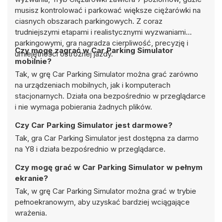
musisz kontrolować i parkować większe ciężarówki na
ciasnych obszarach parkingowych. Z coraz
trudniejszymi etapami i realistycznymi wyzwaniami
parkingowymi, gra nagradza cierpliwość, precyzję i
Czy mogę zagrać w Car Parking Simulator
umiejętności ostrożnej jazdy.
mobilnie?
Tak, w grę Car Parking Simulator można grać zarówno
na urządzeniach mobilnych, jak i komputerach
stacjonarnych. Działa ona bezpośrednio w przeglądarce
i nie wymaga pobierania żadnych plików.
Czy Car Parking Simulator jest darmowe?
Tak, gra Car Parking Simulator jest dostępna za darmo
na Y8 i działa bezpośrednio w przeglądarce.
Czy mogę grać w Car Parking Simulator w pełnym
ekranie?
Tak, w grę Car Parking Simulator można grać w trybie
pełnoekranowym, aby uzyskać bardziej wciągające
wrażenia.