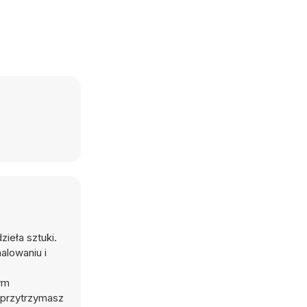
ieła sztuki.
alowaniu i
ym
 przytrzymasz