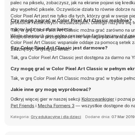
palec na pikselu, zobaczysz, jak na ekranie pojawi się kred
aby wypełnić piksele. Oczywiście działa to równie dobrze
Color Pixel Art jest nie tylko dla tych, którzy grali w swoj
Czy mogę zagrać w Color Pixel Art Classic mobilnie?
prostocie i kolorowych wizualizacjach. Dlatego nazywa się 
miliony ludzi na całym świecie.
Tak, w grę Color Pixel Art Classic można grać zarówno na u
Wiele obecnych gier wideo prezentuje fantastyczny styl gr
bezpośrednio w przeglądarce i nie wymaga pobierania żadn
Color Pixel Art Classic wspaniale oddaje za pomocą setek
Czy Color Pixel Art Classic jest darmowe?
Zacznij być artystą już teraz.
Tak, gra Color Pixel Art Classic jest dostępna za darmo na 
Czy mogę grać w Color Pixel Art Classic w pełnym ek
Tak, w grę Color Pixel Art Classic można grać w trybie pe
Jakie inne gry mogę wypróbować?
Odkryj więcej gier w naszej sekcji
Kolorowankigier
i poznaj p
Pet Friends
i
Mecha Formers 3
— wszystkie dostępne do na
Kategoria:
Gry edukacyjne i dla dzieci
Dodane dnia:
07 Mar 2019