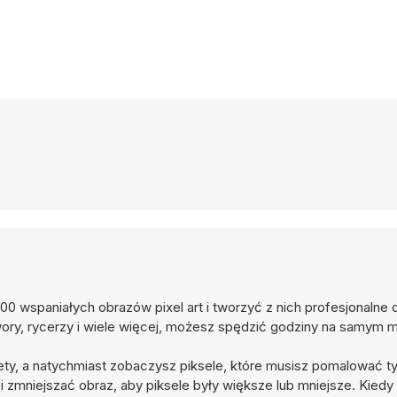
 wspaniałych obrazów pixel art i tworzyć z nich profesjonalne dz
twory, rycerzy i wiele więcej, możesz spędzić godziny na samym m
lety, a natychmiast zobaczysz piksele, które musisz pomalować t
mniejszać obraz, aby piksele były większe lub mniejsze. Kiedy