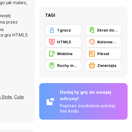
go jak malarz,
swojej
TAGI
ana przez
na
1 gracz
Ekran dotykowy
asza gra HTML5
HTML5
Kolorowanki
Mobilne
Piksel
Ruchy myszką
Zwierzęta
Dodaj tę grę do swojej
n Style
,
Cute
witryny!
Poprzez osadzenie prostej
linii kodu