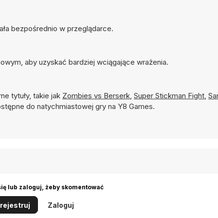
iała bezpośrednio w przeglądarce.
nowym, aby uzyskać bardziej wciągające wrażenia.
ne tytuły, takie jak
Zombies vs Berserk
,
Super Stickman Fight
,
Sa
stępne do natychmiastowej gry na Y8 Games.
się lub zaloguj, żeby skomentować
rejestruj
Zaloguj