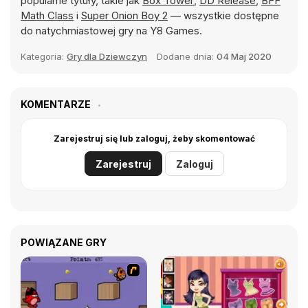
popularne tytuły, takie jak
Box Tower
,
DD Release
,
BFF
Math Class
i
Super Onion Boy 2
— wszystkie dostępne
do natychmiastowej gry na Y8 Games.
Kategoria:
Gry dla Dziewczyn
Dodane dnia:
04 Maj 2020
KOMENTARZE
Zarejestruj się lub zaloguj, żeby skomentować
Zarejestruj
Zaloguj
POWIĄZANE GRY