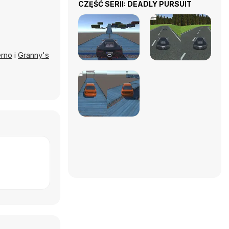
CZĘŚĆ SERII: DEADLY PURSUIT
erno
i
Granny's