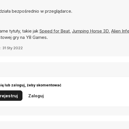
 działa bezpośrednio w przeglądarce.
rne tytuły, takie jak
Speed for Beat
,
Jumping Horse 3D
,
Alien Inf
towej gry na Y8 Games.
a:
31 Sty 2022
się lub zaloguj, żeby skomentować
rejestruj
Zaloguj