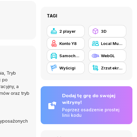
TAGI
2 player
3D
Konto Y8
Local Multiplayer
Samochody
WebGL
Wyścigi
Zrzut ekranu Y8
ia, Tryb
ć po
acyjny, a
omów oraz tryb
Dodaj tę grę do swojej
witryny!
Poprzez osadzenie prostej
linii kodu
 wyposażonych