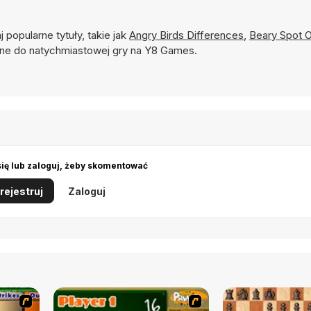
j popularne tytuły, takie jak
Angry Birds Differences
,
Beary Spot 
e do natychmiastowej gry na Y8 Games.
się lub zaloguj, żeby skomentować
rejestruj
Zaloguj