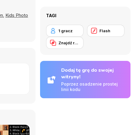
On
,
Kids Photo
TAGI
1 gracz
Flash
Znajdź różnice
Dodaj tę grę do swojej
witryny!
Poprzez osadzenie prostej
linii kodu