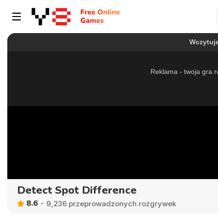
Detect Spot Difference
8.6
9,236 przeprowadzonych rozgrywek