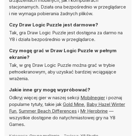
urządzeniach mobilnych, jak i komputerach
stacjonarnych. Działa ona bezpośrednio w przeglądarce
i nie wymaga pobierania żadnych plików.
Czy Draw Logic Puzzle jest darmowe?
Tak, gra Draw Logic Puzzle jest dostępna za darmo na
Y8 i działa bezpośrednio w przeglądarce.
Czy mogę grać w Draw Logic Puzzle w pełnym
ekranie?
Tak, w grę Draw Logic Puzzle można grać w trybie
pełnoekranowym, aby uzyskać bardziej wciągające
wrażenia.
Jakie inne gry mogę wypróbować?
Odkryj więcej gier w naszej sekcji
Mobilnegier
i poznaj
popularne tytuły, takie jak
Gold Mine
,
Baby Hazel Winter
Fun
,
Summer Beach Differences
i
Mr Herobrine
—
wszystkie dostępne do natychmiastowej gry na Y8
Games.
Kategoria:
Gry na myślenie
Twórca:
Y8 Studio