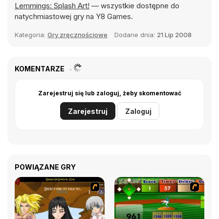
Lemmings: Splash Art!
— wszystkie dostępne do
natychmiastowej gry na Y8 Games.
Kategoria:
Gry zręcznościowe
Dodane dnia:
21 Lip 2008
KOMENTARZE
Zarejestruj się lub zaloguj, żeby skomentować
Zarejestruj
Zaloguj
POWIĄZANE GRY