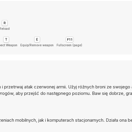
Reload
pect Weapon
Equip/Remove weapon
Fullscreen (page)
 i przetrwaj atak czerwonej armii. Użyj różnych broni ze swojego 
 wrogów, aby przejść do następnego poziomu. Baw się dobrze, gra
eniach mobilnych, jak i komputerach stacjonarnych. Działa ona 