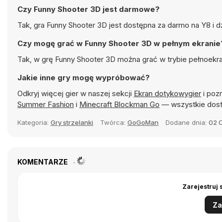
Czy Funny Shooter 3D jest darmowe?
Tak, gra Funny Shooter 3D jest dostępna za darmo na Y8 i d
Czy mogę grać w Funny Shooter 3D w pełnym ekranie
Tak, w grę Funny Shooter 3D można grać w trybie pełnoekr
Jakie inne gry mogę wypróbować?
Odkryj więcej gier w naszej sekcji
Ekran dotykowygier
i pozn
Summer Fashion
i
Minecraft Blockman Go
— wszystkie dost
Kategoria:
Gry strzelanki
Twórca:
GoGoMan
Dodane dnia:
02 
KOMENTARZE
Zarejestruj 
Za