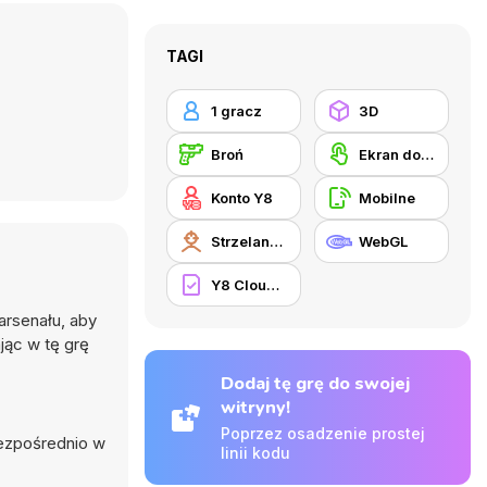
TAGI
1 gracz
3D
Broń
Ekran dotykowy
Konto Y8
Mobilne
Strzelanki pierwszoosobowe
WebGL
Y8 Cloud Save
arsenału, aby
jąc w tę grę
Dodaj tę grę do swojej
witryny!
Poprzez osadzenie prostej
bezpośrednio w
linii kodu