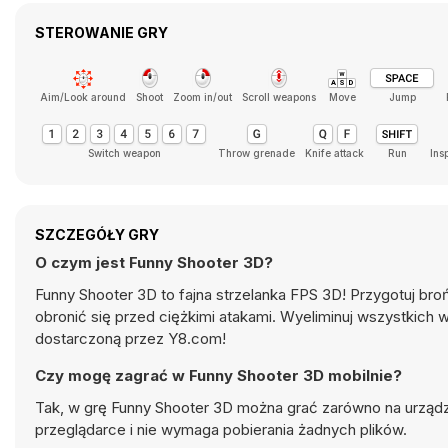
STEROWANIE GRY
Aim/Look around
Shoot
Zoom in/out
Scroll weapons
Move
Jump
Switch weapon
Throw grenade
Knife attack
Run
Ins
SZCZEGÓŁY GRY
O czym jest Funny Shooter 3D?
Funny Shooter 3D to fajna strzelanka FPS 3D! Przygotuj broń
obronić się przed ciężkimi atakami. Wyeliminuj wszystkich
dostarczoną przez Y8.com!
Czy mogę zagrać w Funny Shooter 3D mobilnie?
Tak, w grę Funny Shooter 3D można grać zarówno na urządz
przeglądarce i nie wymaga pobierania żadnych plików.