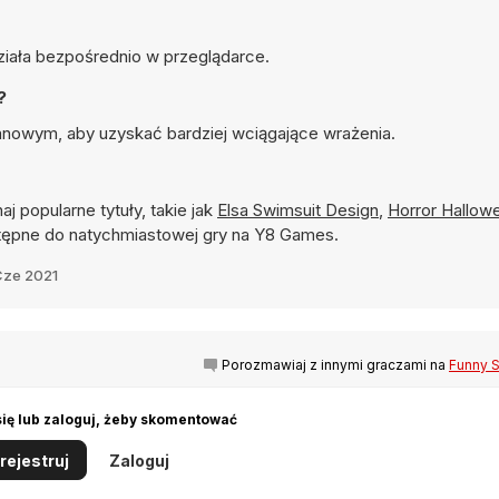
ziała bezpośrednio w przeglądarce.
?
anowym, aby uzyskać bardziej wciągające wrażenia.
aj popularne tytuły, takie jak
Elsa Swimsuit Design
,
Horror Hallow
ępne do natychmiastowej gry na Y8 Games.
Cze 2021
Porozmawiaj z innymi graczami na
Funny 
się lub zaloguj, żeby skomentować
rejestruj
Zaloguj