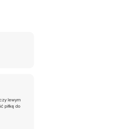
arczy lewym
ić piłkę do