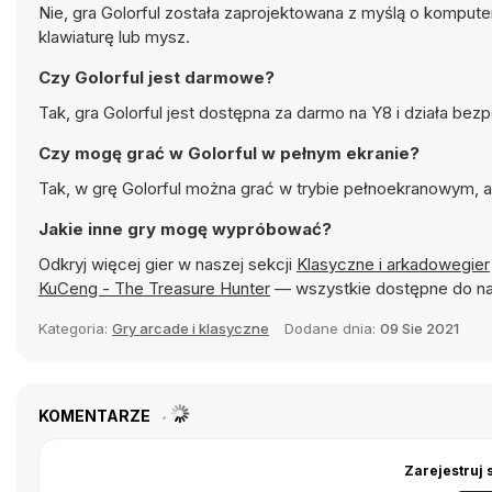
Nie, gra Golorful została zaprojektowana z myślą o komput
klawiaturę lub mysz.
Czy Golorful jest darmowe?
Tak, gra Golorful jest dostępna za darmo na Y8 i działa bez
Czy mogę grać w Golorful w pełnym ekranie?
Tak, w grę Golorful można grać w trybie pełnoekranowym, a
Jakie inne gry mogę wypróbować?
Odkryj więcej gier w naszej sekcji
Klasyczne i arkadowegier
KuCeng - The Treasure Hunter
— wszystkie dostępne do na
Kategoria:
Gry arcade i klasyczne
Dodane dnia:
09 Sie 2021
KOMENTARZE
Zarejestruj 