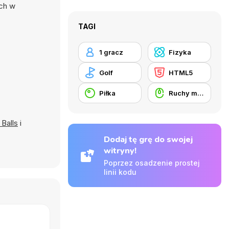
ych w
TAGI
1 gracz
Fizyka
Golf
HTML5
Piłka
Ruchy myszką
Balls
i
Dodaj tę grę do swojej
witryny!
Poprzez osadzenie prostej
linii kodu