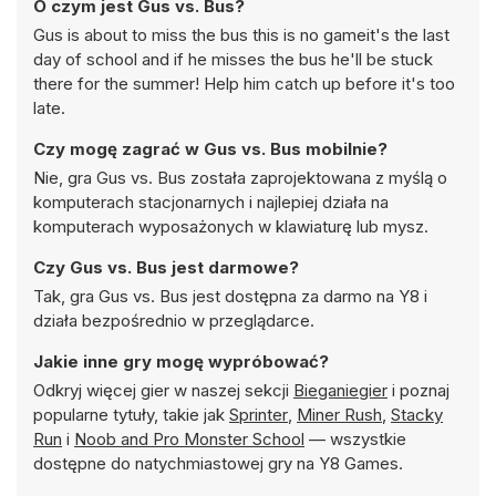
O czym jest Gus vs. Bus?
Gus is about to miss the bus this is no gameit's the last
day of school and if he misses the bus he'll be stuck
there for the summer! Help him catch up before it's too
late.
Czy mogę zagrać w Gus vs. Bus mobilnie?
Nie, gra Gus vs. Bus została zaprojektowana z myślą o
komputerach stacjonarnych i najlepiej działa na
komputerach wyposażonych w klawiaturę lub mysz.
Czy Gus vs. Bus jest darmowe?
Tak, gra Gus vs. Bus jest dostępna za darmo na Y8 i
działa bezpośrednio w przeglądarce.
Jakie inne gry mogę wypróbować?
Odkryj więcej gier w naszej sekcji
Bieganiegier
i poznaj
popularne tytuły, takie jak
Sprinter
,
Miner Rush
,
Stacky
Run
i
Noob and Pro Monster School
— wszystkie
dostępne do natychmiastowej gry na Y8 Games.