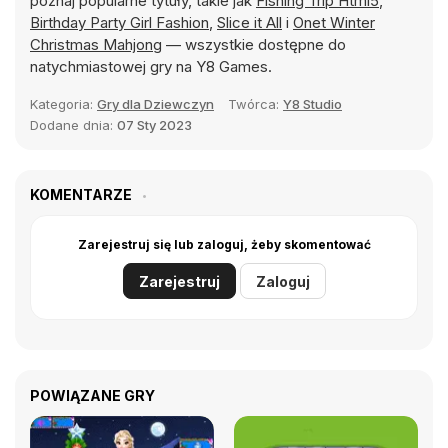
poznaj popularne tytuły, takie jak
Fishing Trip Html5
,
Birthday Party Girl Fashion
,
Slice it All
i
Onet Winter
Christmas Mahjong
— wszystkie dostępne do
natychmiastowej gry na Y8 Games.
Kategoria:
Gry dla Dziewczyn
Twórca:
Y8 Studio
Dodane dnia:
07 Sty 2023
KOMENTARZE
Zarejestruj się lub zaloguj, żeby skomentować
Zarejestruj
Zaloguj
POWIĄZANE GRY