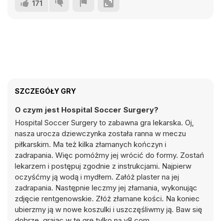
171
SZCZEGÓŁY GRY
O czym jest Hospital Soccer Surgery?
Hospital Soccer Surgery to zabawna gra lekarska. Oj,
nasza urocza dziewczynka została ranna w meczu
piłkarskim. Ma też kilka złamanych kończyn i
zadrapania. Więc pomóżmy jej wrócić do formy. Zostań
lekarzem i postępuj zgodnie z instrukcjami. Najpierw
oczyśćmy ją wodą i mydłem. Załóż plaster na jej
zadrapania. Następnie leczmy jej złamania, wykonując
zdjęcie rentgenowskie. Złóż złamane kości. Na koniec
ubierzmy ją w nowe koszulki i uszczęśliwmy ją. Baw się
dobrze, grając w tę grę tylko na y8.com.