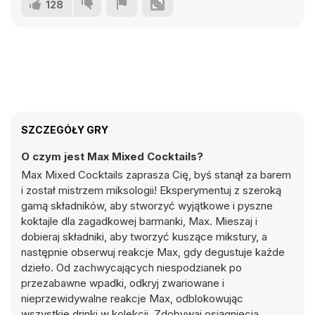
128
SZCZEGÓŁY GRY
O czym jest Max Mixed Cocktails?
Max Mixed Cocktails zaprasza Cię, byś stanął za barem
i został mistrzem miksologii! Eksperymentuj z szeroką
gamą składników, aby stworzyć wyjątkowe i pyszne
koktajle dla zagadkowej barmanki, Max. Mieszaj i
dobieraj składniki, aby tworzyć kuszące mikstury, a
następnie obserwuj reakcje Max, gdy degustuje każde
dzieło. Od zachwycających niespodzianek po
przezabawne wpadki, odkryj zwariowane i
nieprzewidywalne reakcje Max, odblokowując
wszystkie drinki w kolekcji. Zdobywaj osiągnięcia,