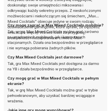
doskonaląc swoje umiejętności miksowania i
odkrywając każdy sekretny przepis. Z nieskończonymi
możliwościami i niekończącym się śmiechem, „Max
Mixed Cocktails” obiecuje jedyne w swoim rodzaju
Czy mogę zagrać w Max Mixed Cocktails mobilnie?
doświadczenie gamingowe, które sprawi, że będziesz
Tak, w grę Max Mixed Cocktails można grać zarówno
wracać po więcej! Wznieś toast za przygodę,
na urządzeniach mobilnych, jak i komputerach
kreatywność i niezapomniane chwile z Max!
stacjonarnych. Działa ona bezpośrednio w przeglądarce
i nie wymaga pobierania żadnych plików.
Czy Max Mixed Cocktails jest darmowe?
Tak, gra Max Mixed Cocktails jest dostępna za darmo
na Y8 i działa bezpośrednio w przeglądarce.
Czy mogę grać w Max Mixed Cocktails w pełnym
ekranie?
Tak, w grę Max Mixed Cocktails można grać w trybie
pełnoekranowym, aby uzyskać bardziej wciągające
wrażenia.
Jakie inne gry mogę wypróbować?