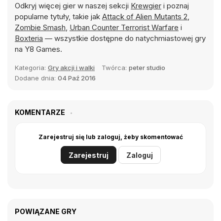
Odkryj więcej gier w naszej sekcji
Krewgier
i poznaj
popularne tytuły, takie jak
Attack of Alien Mutants 2
,
Zombie Smash
,
Urban Counter Terrorist Warfare
i
Boxteria
— wszystkie dostępne do natychmiastowej gry
na Y8 Games.
Kategoria:
Gry akcji i walki
Twórca:
peter studio
Dodane dnia:
04 Paź 2016
KOMENTARZE
Zarejestruj się lub zaloguj, żeby skomentować
Zarejestruj
Zaloguj
POWIĄZANE GRY