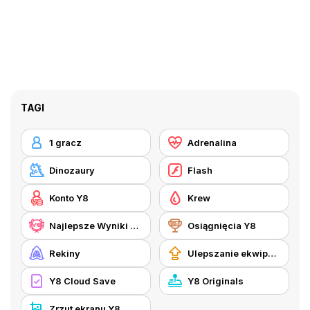
TAGI
1 gracz
Adrenalina
Dinozaury
Flash
Konto Y8
Krew
Najlepsze Wyniki Y8
Osiągnięcia Y8
Rekiny
Ulepszanie ekwipunku
Y8 Cloud Save
Y8 Originals
Zrzut ekranu Y8