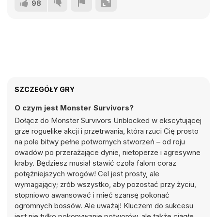
98
SZCZEGÓŁY GRY
O czym jest Monster Survivors?
Dołącz do Monster Survivors Unblocked w ekscytującej
grze roguelike akcji i przetrwania, która rzuci Cię prosto
na pole bitwy pełne potwornych stworzeń – od roju
owadów po przerażające dynie, nietoperze i agresywne
kraby. Będziesz musiał stawić czoła falom coraz
potężniejszych wrogów! Cel jest prosty, ale
wymagający; zrób wszystko, aby pozostać przy życiu,
stopniowo awansować i mieć szansę pokonać
ogromnych bossów. Ale uważaj! Kluczem do sukcesu
jest nie tylko pokonywanie potworów, ale także ciągłe