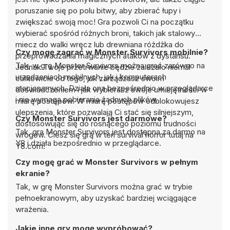
poruszanie się po polu bitwy, aby zbierać łupy i
zwiększać swoją moc! Gra pozwoli Ci na początku
wybierać spośród różnych broni, takich jak stalowy
miecz do walki wręcz lub drewniana różdżka do
Czy mogę zagrać w Monster Survivors mobilnie?
przeprowadzania magicznych ataków z dystansu.
Tak, w grę Monster Survivors można grać zarówno na
Jednak Twoje przetrwanie będzie zależało niemal
urządzeniach mobilnych, jak i komputerach
całkowicie od tego, jak zarządzasz swoim
stacjonarnych. Działa ona bezpośrednio w przeglądarce
doświadczeniem i jak wybierasz swoje umiejętności w
i nie wymaga pobierania żadnych plików.
miarę postępów. W miarę postępów odblokowujesz
ulepszenia, które pozwalają Ci stać się silniejszym,
Czy Monster Survivors jest darmowe?
dostosowując się do rosnącego poziomu trudności
Tak, gra Monster Survivors jest dostępna za darmo na
wrogów. Ciesz się grą w ten survival horror tutaj na
Y8 i działa bezpośrednio w przeglądarce.
Y8.com!
Czy mogę grać w Monster Survivors w pełnym
ekranie?
Tak, w grę Monster Survivors można grać w trybie
pełnoekranowym, aby uzyskać bardziej wciągające
wrażenia.
Jakie inne gry mogę wypróbować?