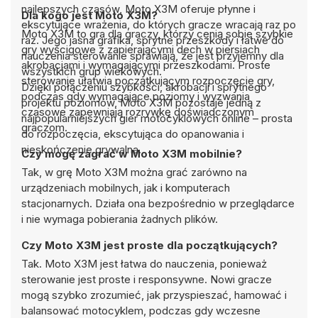
najlepszych czasów, Moto X3M oferuje płynne i
Dla kogo jest Moto X3M?
ekscytujące wrażenia, do których gracze wracają raz po
Moto X3M to gra dla graczy, którzy cenią sobie szybkie
raz. Jego jasna grafika, sprytne przeszkody i łatwe do
gry wyścigowe z zapierającymi dech w piersiach
nauczenia sterowanie sprawiają, że jest przyjemny dla
akrobacjami i wymagającymi przeszkodami. Proste
wszystkich grup wiekowych.
sterowanie ułatwia początkującym rozpoczęcie gry,
Dzięki połączeniu szybkości, akrobacji i sprytnego
podczas gdy wymagające poziomy i wyzwania
projektu poziomów, Moto X3M pozostaje jedną z
czasowe zapewniają rozrywkę doświadczonym
najpopularniejszych gier motocyklowych online – prosta
graczom.
do rozpoczęcia, ekscytująca do opanowania i
nieskończenie grywalna.
Czy mogę zagrać w Moto X3M mobilnie?
Tak, w grę Moto X3M można grać zarówno na
urządzeniach mobilnych, jak i komputerach
stacjonarnych. Działa ona bezpośrednio w przeglądarce
i nie wymaga pobierania żadnych plików.
Czy Moto X3M jest proste dla początkujących?
Tak. Moto X3M jest łatwa do nauczenia, ponieważ
sterowanie jest proste i responsywne. Nowi gracze
mogą szybko zrozumieć, jak przyspieszać, hamować i
balansować motocyklem, podczas gdy wczesne