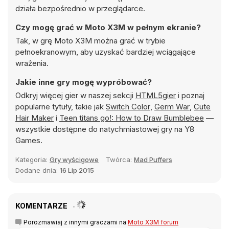
działa bezpośrednio w przeglądarce.
Czy mogę grać w Moto X3M w pełnym ekranie?
Tak, w grę Moto X3M można grać w trybie
pełnoekranowym, aby uzyskać bardziej wciągające
wrażenia.
Jakie inne gry mogę wypróbować?
Odkryj więcej gier w naszej sekcji
HTML5gier
i poznaj
popularne tytuły, takie jak
Switch Color
,
Germ War
,
Cute
Hair Maker
i
Teen titans go!: How to Draw Bumblebee
—
wszystkie dostępne do natychmiastowej gry na Y8
Games.
Kategoria:
Gry wyścigowe
Twórca:
Mad Puffers
Dodane dnia:
16 Lip 2015
KOMENTARZE
Porozmawiaj z innymi graczami na
Moto X3M forum