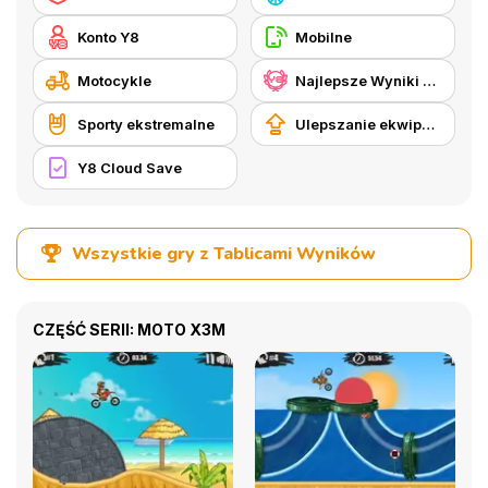
Konto Y8
Mobilne
Motocykle
Najlepsze Wyniki Y8
Sporty ekstremalne
Ulepszanie ekwipunku
Y8 Cloud Save
Wszystkie gry z Tablicami Wyników
CZĘŚĆ SERII: MOTO X3M