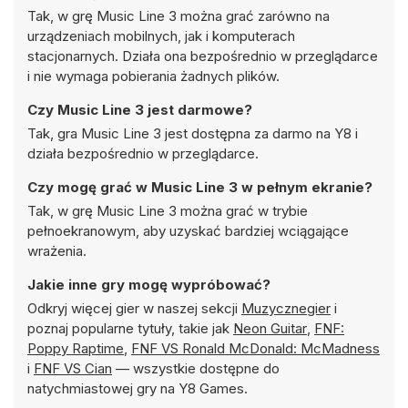
Tak, w grę Music Line 3 można grać zarówno na
urządzeniach mobilnych, jak i komputerach
stacjonarnych. Działa ona bezpośrednio w przeglądarce
i nie wymaga pobierania żadnych plików.
Czy Music Line 3 jest darmowe?
Tak, gra Music Line 3 jest dostępna za darmo na Y8 i
działa bezpośrednio w przeglądarce.
Czy mogę grać w Music Line 3 w pełnym ekranie?
Tak, w grę Music Line 3 można grać w trybie
pełnoekranowym, aby uzyskać bardziej wciągające
wrażenia.
Jakie inne gry mogę wypróbować?
Odkryj więcej gier w naszej sekcji
Muzycznegier
i
poznaj popularne tytuły, takie jak
Neon Guitar
,
FNF:
Poppy Raptime
,
FNF VS Ronald McDonald: McMadness
i
FNF VS Cian
— wszystkie dostępne do
natychmiastowej gry na Y8 Games.