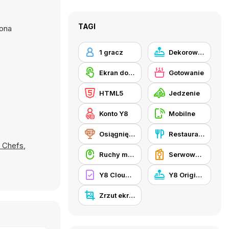
TAGI
 ona
1 gracz
Dekorowanie
Ekran dotykowy
Gotowanie
HTML5
Jedzenie
Konto Y8
Mobilne
Osiągnięcia Y8
Restauracja
 Chefs
,
Ruchy myszką
Serwowanie jedzenia
Y8 Cloud Save
Y8 Originals
Zrzut ekranu Y8