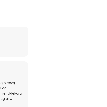
ną rzeczą
i do
znie. Udekoruj
Zagraj w