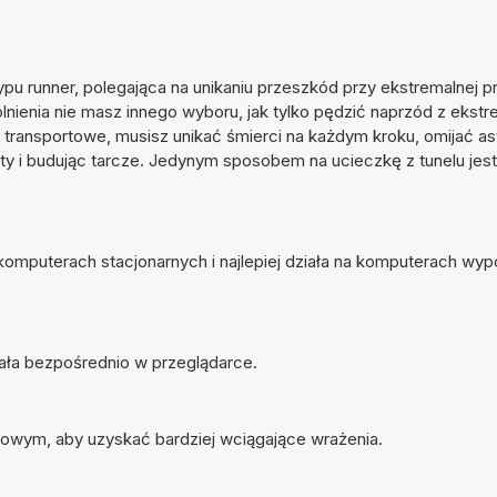
pu runner, polegająca na unikaniu przeszkód przy ekstremalnej p
lnienia nie masz innego wyboru, jak tylko pędzić naprzód z ekstr
transportowe, musisz unikać śmierci na każdym kroku, omijać as
kty i budując tarcze. Jedynym sposobem na ucieczkę z tunelu jest
 komputerach stacjonarnych i najlepiej działa na komputerach w
iała bezpośrednio w przeglądarce.
nowym, aby uzyskać bardziej wciągające wrażenia.