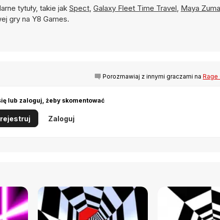
arne tytuły, takie jak
Spect
,
Galaxy Fleet Time Travel
,
Maya Zum
ej gry na Y8 Games.
Porozmawiaj z innymi graczami na
Rage 
się lub zaloguj, żeby skomentować
rejestruj
Zaloguj