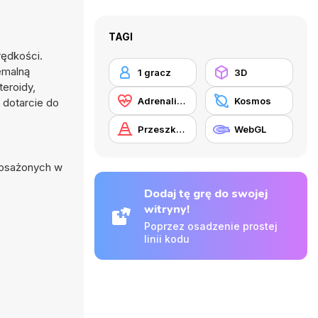
TAGI
rędkości.
emalną
1 gracz
3D
teroidy,
Adrenalina
Kosmos
 dotarcie do
Przeszkody
WebGL
yposażonych w
Dodaj tę grę do swojej
witryny!
Poprzez osadzenie prostej
linii kodu