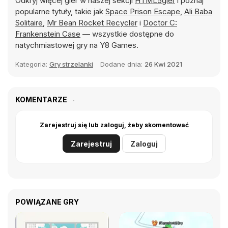
Odkryj więcej gier w naszej sekcji
HTML5gier
i poznaj
popularne tytuły, takie jak
Space Prison Escape
,
Ali Baba
Solitaire
,
Mr Bean Rocket Recycler
i
Doctor C:
Frankenstein Case
— wszystkie dostępne do
natychmiastowej gry na Y8 Games.
Kategoria:
Gry strzelanki
Dodane dnia:
26 Kwi 2021
KOMENTARZE
Zarejestruj się lub zaloguj, żeby skomentować
Zarejestruj
Zaloguj
POWIĄZANE GRY