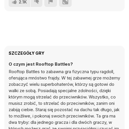
2.1K
SZCZEGÓŁY GRY
O czym jest Rooftop Battles?
Rooftop Battles to zabawna gra fizyczna typu ragdoll,
oferująca mnóstwo frajdy. W tej zabawnej grze możemy
zobaczyć wielu superbohaterów, którzy są gotowi do
walki ze sobą. Posiadają specjalne zdolności, dzięki
którym mogą strzelać do przeciwników. Wszystko, co
musisz zrobić, to strzelać do przeciwników, zanim oni
zabiją ciebie. Staraj się pozostać na dachu tak długo, jak
to możliwe, i pokonaj swoich przeciwników. Ta gra ma
dwa tryby: dla jednego gracza i dla dwóch graczy, w
których możesz grać ze swoimi przyjaciółmi i rzucać im