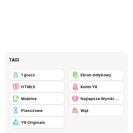
TAGI
1 gracz
Ekran dotykowy
HTML5
Konto Y8
Mobilne
Najlepsze Wyniki Y8
Planszowe
Wąż
Y8 Originals