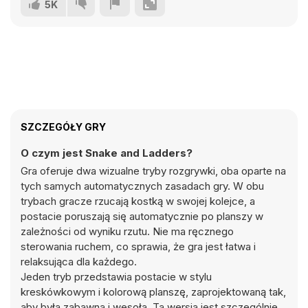
5K
SZCZEGÓŁY GRY
O czym jest Snake and Ladders?
Gra oferuje dwa wizualne tryby rozgrywki, oba oparte na
tych samych automatycznych zasadach gry. W obu
trybach gracze rzucają kostką w swojej kolejce, a
postacie poruszają się automatycznie po planszy w
zależności od wyniku rzutu. Nie ma ręcznego
sterowania ruchem, co sprawia, że gra jest łatwa i
relaksująca dla każdego.
Jeden tryb przedstawia postacie w stylu
kreskówkowym i kolorową planszę, zaprojektowaną tak,
aby była zabawna i wesoła. Ta wersja jest szczególnie