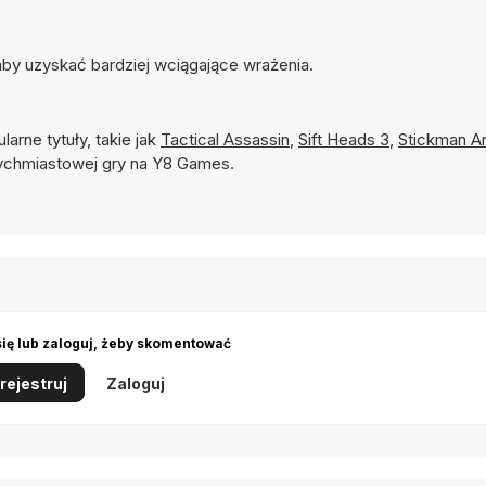
by uzyskać bardziej wciągające wrażenia.
larne tytuły, takie jak
Tactical Assassin
,
Sift Heads 3
,
Stickman Ar
ychmiastowej gry na Y8 Games.
się lub zaloguj, żeby skomentować
rejestruj
Zaloguj