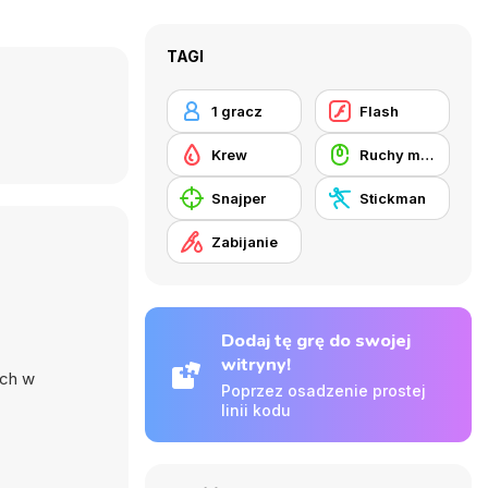
TAGI
1 gracz
Flash
Krew
Ruchy myszką
Snajper
Stickman
Zabijanie
Dodaj tę grę do swojej
witryny!
ych w
Poprzez osadzenie prostej
linii kodu