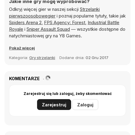
Jakie inne gry mogę wypróbować?
Odkryj więcej gier w naszej sekcji
Strzelanki
pierwszoosobowegier
i poznaj popularne tytuły, takie jak
Spiders Arena 2
,
FPS Agency: Forest
,
Industrial Battle
Royale
i
Sniper Assault Squad
— wszystkie dostępne do
natychmiastowej gry na Y8 Games.
Pokaż więcej
Kategoria:
Gry strzelanki
Dodane dnia:
02 Gru 2017
KOMENTARZE
Zarejestruj się lub zaloguj, żeby skomentować
Zarejestruj
Zaloguj