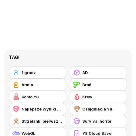
TAGI
1 gracz
3D
Armia
Broń
Konto Y8
Krew
Najlepsze Wyniki Y8
Osiągnięcia Y8
Strzelanki pierwszoosobowe
Survival horror
WebGL
Y8 Cloud Save