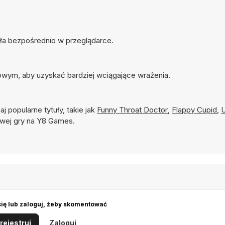
ała bezpośrednio w przeglądarce.
wym, aby uzyskać bardziej wciągające wrażenia.
aj popularne tytuły, takie jak
Funny Throat Doctor
,
Flappy Cupid
,
U
wej gry na Y8 Games.
się lub zaloguj, żeby skomentować
rejestruj
Zaloguj