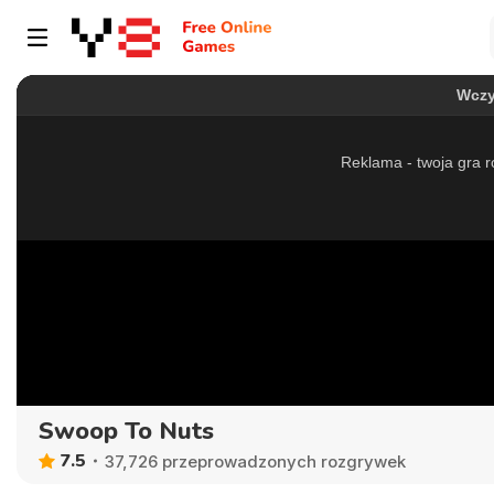
Swoop To Nuts
7.5
37,726 przeprowadzonych rozgrywek