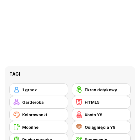
TAGI
1 gracz
Ekran dotykowy
Garderoba
HTML5
Kolorowanki
Konto Y8
Mobilne
Osiągnięcia Y8
Ruchy myszką
Rysowanie