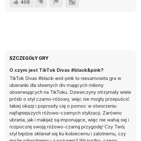
408
SZCZEGÓŁY GRY
O czym jest TikTok Divas #black&pink?
TikTok Divas #black-and-pink to niesamowita gra w
ubieranki dla sławnych div mających miliony
obserwujących na TikToku. Dziewczyny otrzymały wiele
próśb o styl czarno-różowy, więc nie mogły przepuścić
takiej okazji i poprosiły cię o pomoc w stworzeniu
najfajniejszych różowo-czarnych stylizacji. Zarówno
ubrania, jak i makijaż są imponujące, więc nie wahaj się i
rozpocznij swoją różowo-czarną przygodę! Czy Twój
styl będzie skłaniał się ku kobiecemu i zalotnemu, czy
może odważnemu i z pazurem? Wszystko, czego