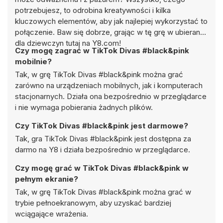
potrzebujesz, to odrobina kreatywności i kilka
kluczowych elementów, aby jak najlepiej wykorzystać to
połączenie. Baw się dobrze, grając w tę grę w ubieranki
dla dziewczyn tutaj na Y8.com!
Czy mogę zagrać w TikTok Divas #black&pink
mobilnie?
Tak, w grę TikTok Divas #black&pink można grać
zarówno na urządzeniach mobilnych, jak i komputerach
stacjonarnych. Działa ona bezpośrednio w przeglądarce
i nie wymaga pobierania żadnych plików.
Czy TikTok Divas #black&pink jest darmowe?
Tak, gra TikTok Divas #black&pink jest dostępna za
darmo na Y8 i działa bezpośrednio w przeglądarce.
Czy mogę grać w TikTok Divas #black&pink w
pełnym ekranie?
Tak, w grę TikTok Divas #black&pink można grać w
trybie pełnoekranowym, aby uzyskać bardziej
wciągające wrażenia.