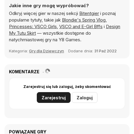
Jakie inne gry mogę wypróbować?
Odkryj więcej gier w naszej sekcji
Bitentgier
i poznaj
popularne tytuły, takie jak
Blondie's Spring Vlog
,
Princesses: VSCO Girls
,
VSCO and E-Girl Bffs
i
Design
My Tutu Skirt
— wszystkie dostępne do
natychmiastowej gry na Y8 Games.
Kategoria:
Gry dla Dziewczyn
Dodane dnia:
31 Paź 2022
KOMENTARZE
Zarejestruj się lub zaloguj, żeby skomentować
Zarejestruj
Zaloguj
POWIĄZANE GRY