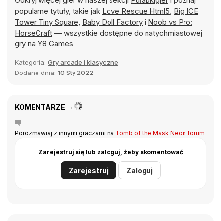
Odkryj więcej gier w naszej sekcji
Pułapkigier
i poznaj
popularne tytuły, takie jak
Love Rescue Html5
,
Big ICE
Tower Tiny Square
,
Baby Doll Factory
i
Noob vs Pro:
HorseCraft
— wszystkie dostępne do natychmiastowej
gry na Y8 Games.
Kategoria:
Gry arcade i klasyczne
Dodane dnia:
10 Sty 2022
KOMENTARZE
Porozmawiaj z innymi graczami na
Tomb of the Mask Neon forum
Zarejestruj się lub zaloguj, żeby skomentować
Zarejestruj
Zaloguj