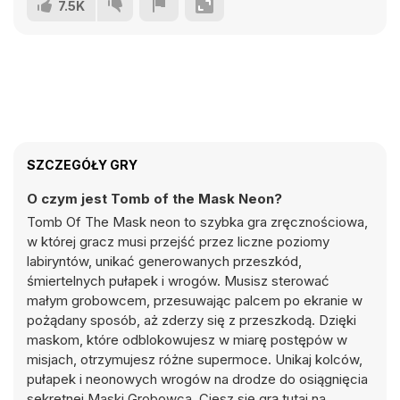
7.5K
SZCZEGÓŁY GRY
O czym jest Tomb of the Mask Neon?
Tomb Of The Mask neon to szybka gra zręcznościowa,
w której gracz musi przejść przez liczne poziomy
labiryntów, unikać generowanych przeszkód,
śmiertelnych pułapek i wrogów. Musisz sterować
małym grobowcem, przesuwając palcem po ekranie w
pożądany sposób, aż zderzy się z przeszkodą. Dzięki
maskom, które odblokowujesz w miarę postępów w
misjach, otrzymujesz różne supermoce. Unikaj kolców,
pułapek i neonowych wrogów na drodze do osiągnięcia
sekretnej Maski Grobowca. Ciesz się grą tutaj na