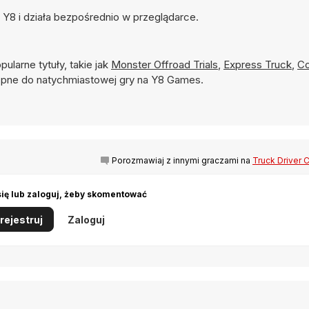
 Y8 i działa bezpośrednio w przeglądarce.
pularne tytuły, takie jak
Monster Offroad Trials
,
Express Truck
,
Co
pne do natychmiastowej gry na Y8 Games.
Porozmawiaj z innymi graczami na
Truck Driver 
się lub zaloguj, żeby skomentować
rejestruj
Zaloguj