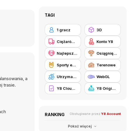
TAGI
1 gracz
3D
Ciężarówki
Konto Y8
Najlepsze Wyniki Y8
Osiągnięcia Y8
Sporty ekstremalne
Terenowe
Utrzymanie równowagi
WebGL
alansowania, a
 trasie.
Y8 Cloud Save
Y8 Originals
ach
Obsługiwane przez
Y8 Account
RANKING
Pokaż więcej