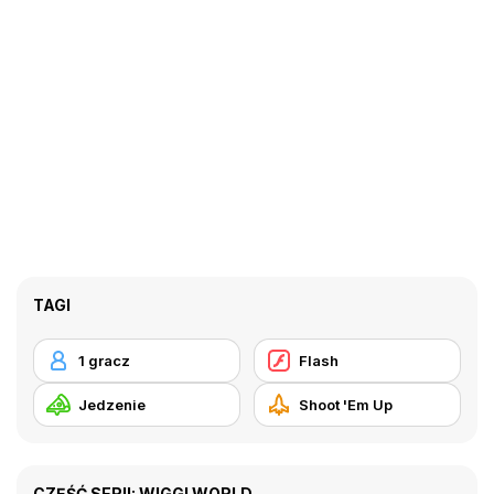
TAGI
1 gracz
Flash
Jedzenie
Shoot 'Em Up
CZĘŚĆ SERII: WIGGI WORLD