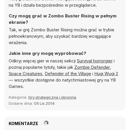
na Y8 i działa bezpośrednio w przeglądarce.
Czy mogę grać w Zombo Buster Rising w pełnym
ekranie?
Tak, w grę Zombo Buster Rising można grać w trybie
pełnoekranowym, aby uzyskać bardziej wciągające
wrażenia.
Jakie inne gry mogę wypróbować?
Odkryj więcej gier w naszej sekcji
Survival horrorgier
i
poznaj popularne tytuły, takie jak
Zombie Defender
,
Space Creatures
,
Defender of the Village
i
Hugi Wugi 2
— wszystkie dostępne do natychmiastowej gry na Y8
Games.
Kategoria:
Gry strategiczne i obronne
Dodane dnia:
05 Lis 2014
KOMENTARZE