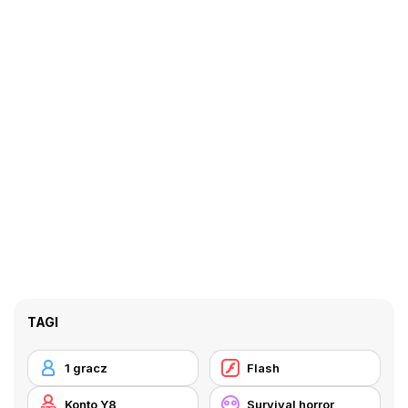
TAGI
1 gracz
Flash
Konto Y8
Survival horror