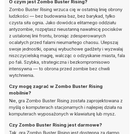
O czym jest Zombo Buster Rising?
Zombo Buster Rising wrzuca cię w ostatnią linię obrony
ludzkości — bez budowania baz, bez barykad, tylko
czysta siła ognia. Jako dowódca elitarnego oddziału
antyzombie, rozpętasz nieustanną nawałnicę pocisków
z ustalonej linii frontu, broniąc zdesperowanych
ocalałych przed falami nieumarłego chaosu. Ulepszaj
swoje jednostki, opanuj wybuchowe gadżety i wyzwalaj
niszczycielską magię, walcząc o odzyskanie miasta, fala
po fali. Szybka, strategiczna i bezkompromisowo
intensywna — to obrona przed zombie bez chwili
wytchnienia.
Czy mogę zagrać w Zombo Buster Rising
mobilnie?
Nie, gra Zombo Buster Rising została zaprojektowana z
myślą o komputerach stacjonarnych i najlepiej działa na
komputerach wyposażonych w klawiaturę lub mysz.
Czy Zombo Buster Rising jest darmowe?
Tak, gra Zombo Buster Rising jest dostępna za darmo