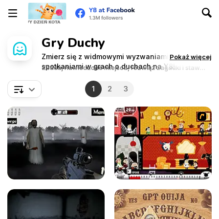
Gry Duchy
Zmierz się z widmowymi wyzwaniami i upiornymi
Pokaż więcej
spotkaniami w grach o duchach na Y8!
Zbadaj nawiedzone miejsca, rozwiąż zagadki i staw
czoła zjawiskom paranormalnym.
1
2
3