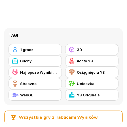
TAGI
1 gracz
3D
Duchy
Konto Y8
Najlepsze Wyniki Y8
Osiągnięcia Y8
Straszne
Ucieczka
WebGL
Y8 Originals
Wszystkie gry z Tablicami Wyników