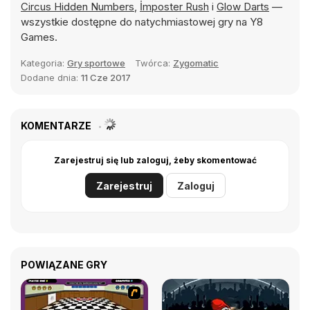
Circus Hidden Numbers
,
İmposter Rush
i
Glow Darts
—
wszystkie dostępne do natychmiastowej gry na Y8
Games.
Kategoria:
Gry sportowe
Twórca:
Zygomatic
Dodane dnia:
11 Cze 2017
KOMENTARZE
Zarejestruj się lub zaloguj, żeby skomentować
Zarejestruj
Zaloguj
POWIĄZANE GRY