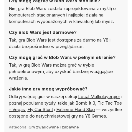
Czy mogę zagrać w Blob Wars mobilnie?
Nie, gra Blob Wars została zaprojektowana z myślą o
komputerach stacjonarnych i najlepiej działa na
komputerach wyposażonych w klawiaturę lub mysz.
Czy Blob Wars jest darmowe?
Tak, gra Blob Wars jest dostępna za darmo na Y8 i
działa bezpośrednio w przeglądarce.
Czy mogę grać w Blob Wars w pełnym ekranie?
Tak, w grę Blob Wars można grać w trybie
pełnoekranowym, aby uzyskać bardziej wciągające
wrażenia.
Jakie inne gry mogę wypróbować?
Odkryj więcej gier w naszej sekcji
Local Multiplayergier
i
poznaj popularne tytuły, takie jak
Bomb It 3
,
Tic Tac Toe
– Vegas
,
Fly Car Stunt
i
Extreme Hand Slap
— wszystkie
dostępne do natychmiastowej gry na Y8 Games.
Kategoria:
Gry zwariowane i zabawne