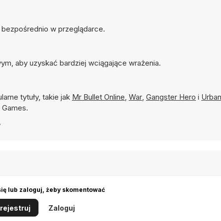
ła bezpośrednio w przeglądarce.
ym, aby uzyskać bardziej wciągające wrażenia.
larne tytuły, takie jak
Mr Bullet Online
,
War
,
Gangster Hero
i
Urban
8 Games.
7
się lub zaloguj, żeby skomentować
rejestruj
Zaloguj