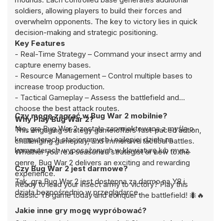
soldiers, allowing players to build their forces and
overwhelm opponents. The key to victory lies in quick
decision-making and strategic positioning.
Key Features
- Real-Time Strategy – Command your insect army and
capture enemy bases.
- Resource Management – Control multiple bases to
increase troop production.
- Tactical Gameplay – Assess the battlefield and
choose the best attack routes.
Czy mogę zagrać w Bug War 2 mobilnie?
Why Play Bug War 2?
Nie, gra Bug War 2 została zaprojektowana z myślą o
This engaging strategy game offers fast-paced action,
komputerach stacjonarnych i najlepiej działa na
challenging gameplay, and immersive tactical battles.
komputerach wyposażonych w klawiaturę lub mysz.
Whether you're a seasoned strategist or new to the
genre, Bug War 2 delivers an exciting and rewarding
Czy Bug War 2 jest darmowe?
experience.
Tak, gra Bug War 2 jest dostępna za darmo na Y8 i
Ready to lead your insect army to victory? Play this
działa bezpośrednio w przeglądarce.
classic Y8 game today and conquer the battlefield! 🐜🔥
Jakie inne gry mogę wypróbować?