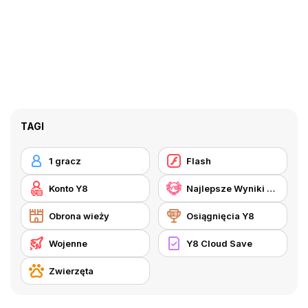
TAGI
1 gracz
Flash
Konto Y8
Najlepsze Wyniki Y8
Obrona wieży
Osiągnięcia Y8
Wojenne
Y8 Cloud Save
Zwierzęta