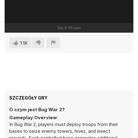
1.1K
SZCZEGÓŁY GRY
O czym jest Bug War 2?
Gameplay Overview
In Bug War 2, players must deploy troops from their
bases to seize enemy towers, hives, and insect
mounds. Each controlled base generates additional