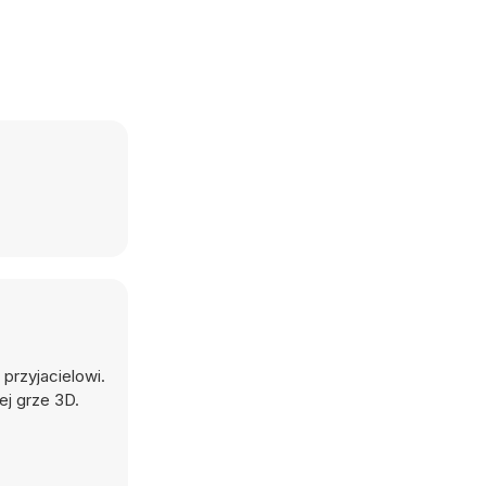
przyjacielowi.
ej grze 3D.