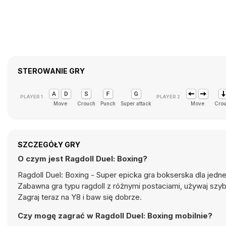
STEROWANIE GRY
Move
Crouch
Punch
Super attack
Move
Cro
SZCZEGÓŁY GRY
O czym jest Ragdoll Duel: Boxing?
Ragdoll Duel: Boxing - Super epicka gra bokserska dla jedn
Zabawna gra typu ragdoll z różnymi postaciami, używaj szy
Zagraj teraz na Y8 i baw się dobrze.
Czy mogę zagrać w Ragdoll Duel: Boxing mobilnie?