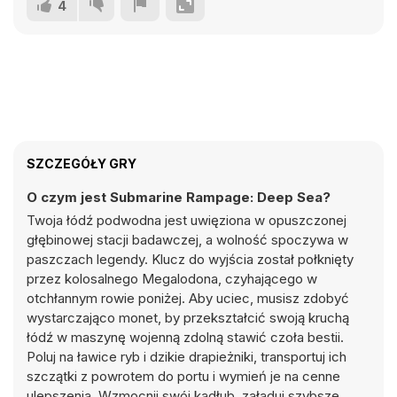
4
SZCZEGÓŁY GRY
O czym jest Submarine Rampage: Deep Sea?
Twoja łódź podwodna jest uwięziona w opuszczonej
głębinowej stacji badawczej, a wolność spoczywa w
paszczach legendy. Klucz do wyjścia został połknięty
przez kolosalnego Megalodona, czyhającego w
otchłannym rowie poniżej. Aby uciec, musisz zdobyć
wystarczająco monet, by przekształcić swoją kruchą
łódź w maszynę wojenną zdolną stawić czoła bestii.
Poluj na ławice ryb i dzikie drapieżniki, transportuj ich
szczątki z powrotem do portu i wymień je na cenne
ulepszenia. Wzmocnij swój kadłub, załaduj szybsze