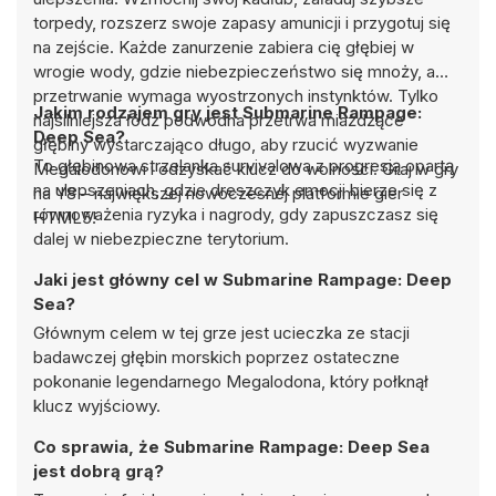
torpedy, rozszerz swoje zapasy amunicji i przygotuj się
na zejście. Każde zanurzenie zabiera cię głębiej w
wrogie wody, gdzie niebezpieczeństwo się mnoży, a
przetrwanie wymaga wyostrzonych instynktów. Tylko
Jakim rodzajem gry jest Submarine Rampage:
najsilniejsza łódź podwodna przetrwa miażdżące
Deep Sea?
głębiny wystarczająco długo, aby rzucić wyzwanie
To głębinowa strzelanka survivalowa z progresją opartą
Megalodonowi i odzyskać klucz do wolności. Graj w gry
na ulepszeniach, gdzie dreszczyk emocji bierze się z
na Y8 – największej nowoczesnej platformie gier
równoważenia ryzyka i nagrody, gdy zapuszczasz się
HTML5!
dalej w niebezpieczne terytorium.
Jaki jest główny cel w Submarine Rampage: Deep
Sea?
Głównym celem w tej grze jest ucieczka ze stacji
badawczej głębin morskich poprzez ostateczne
pokonanie legendarnego Megalodona, który połknął
klucz wyjściowy.
Co sprawia, że Submarine Rampage: Deep Sea
jest dobrą grą?