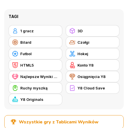
TAGI
1 gracz
3D
Bilard
Czołgi
Futbol
Hokej
HTML5
Konto Y8
Najlepsze Wyniki Y8
Osiągnięcia Y8
Ruchy myszką
Y8 Cloud Save
Y8 Originals
Wszystkie gry z Tablicami Wyników