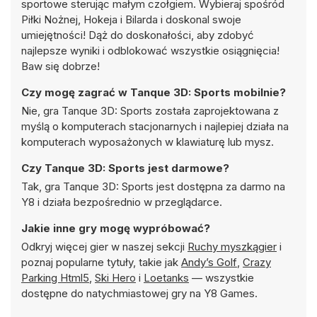
sportowe sterując małym czołgiem. Wybieraj spośród
Piłki Nożnej, Hokeja i Bilarda i doskonal swoje
umiejętności! Dąż do doskonałości, aby zdobyć
najlepsze wyniki i odblokować wszystkie osiągnięcia!
Baw się dobrze!
Czy mogę zagrać w Tanque 3D: Sports mobilnie?
Nie, gra Tanque 3D: Sports została zaprojektowana z
myślą o komputerach stacjonarnych i najlepiej działa na
komputerach wyposażonych w klawiaturę lub mysz.
Czy Tanque 3D: Sports jest darmowe?
Tak, gra Tanque 3D: Sports jest dostępna za darmo na
Y8 i działa bezpośrednio w przeglądarce.
Jakie inne gry mogę wypróbować?
Odkryj więcej gier w naszej sekcji
Ruchy myszkągier
i
poznaj popularne tytuły, takie jak
Andy’s Golf
,
Crazy
Parking Html5
,
Ski Hero
i
Loetanks
— wszystkie
dostępne do natychmiastowej gry na Y8 Games.